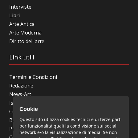
Interviste
Libri
Arte Antica
Arte Moderna
Diritto dell'arte
Link utili
Termini e Condizioni
Redazione
News-Art
Iscrizione alla newsletter
Cookie
Collabora con noi
Questo sito utilizza cookies tecnici e di terze parti
Bandi, concorsi, premi
per funzionalità quali la condivisione sui social
Privacy Policy
network e/o la visualizzazione di media. Se non
Cookie Policy