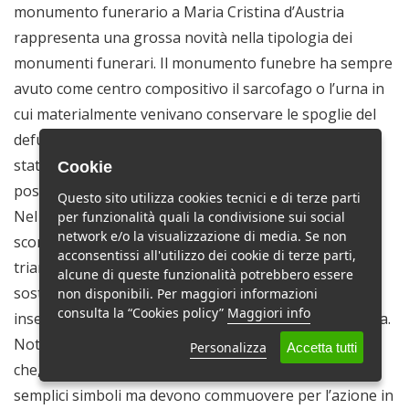
monumento funerario a Maria Cristina d’Austria
rappresenta una grossa novità nella tipologia dei
monumenti funerari. Il monumento funebre ha sempre
avuto come centro compositivo il sarcofago o l’urna in
cui materialmente venivano conservare le spoglie del
defunto. Al di sopra dell’urna veniva collocata l’effige
statuaria del defunto; di sotto o di fianco venivano
Cookie
poste immagini allegoriche sul significato della morte.
Questo sito utilizza cookies tecnici e di terze parti
Nel monumento a Maria Cristina d’Austria l’urna
per funzionalità quali la condivisione sui social
network e/o la visualizzazione di media. Se non
scompare per essere sostituita dalla immagine
acconsentissi all'utilizzo dei cookie di terze parti,
triangolare di una piramide. L’effigie statuaria viene
alcune di queste funzionalità potrebbero essere
sostituita da un ritratto di profilo a bassorilievo,
non disponibili. Per maggiori informazioni
consulta la “Cookies policy”
Maggiori info
inserito in un medaglione di chiara derivazione classica.
Notevole importanza assumono le figure allegoriche
Personalizza
Accetta tutti
che, nella intenzione dell’artista, non sono puri e
semplici simboli ma devono commuovere per l’azione in