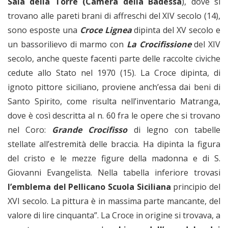
Sala della Torre
(Camera della Badessa
), dove si
trovano alle pareti brani di affreschi del XIV secolo (14),
sono esposte una
Croce Lignea
dipinta del XV secolo e
un bassorilievo di marmo con
La Crocifissione
del XIV
secolo, anche queste facenti parte delle raccolte civiche
cedute allo Stato nel 1970 (15). La Croce dipinta, di
ignoto pittore siciliano, proviene anch’essa dai beni di
Santo Spirito, come risulta nell’inventario Matranga,
dove è così descritta al n. 60 fra le opere che si trovano
nel Coro:
Grande Crocifisso
di legno con tabelle
stellate all’estremità delle braccia. Ha dipinta la figura
del cristo e le mezze figure della madonna e di S.
Giovanni Evangelista. Nella tabella inferiore trovasi
l’emblema del Pellicano Scuola Siciliana
principio del
XVI secolo. La pittura è in massima parte mancante, del
valore di lire cinquanta”. La Croce in origine si trovava, a