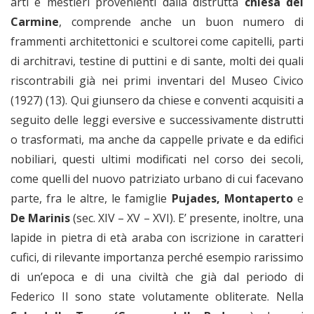
arti e mestieri provenienti dalla distrutta
chiesa del
Carmine
, comprende anche un buon numero di
frammenti architettonici e scultorei come capitelli, parti
di architravi, testine di puttini e di sante, molti dei quali
riscontrabili già nei primi inventari del Museo Civico
(1927) (13). Qui giunsero da chiese e conventi acquisiti a
seguito delle leggi eversive e successivamente distrutti
o trasformati, ma anche da cappelle private e da edifici
nobiliari, questi ultimi modificati nel corso dei secoli,
come quelli del nuovo patriziato urbano di cui facevano
parte, fra le altre, le famiglie
Pujades, Montaperto
e
De Marinis
(sec. XIV – XV – XVI). E’ presente, inoltre, una
lapide in pietra di età araba con iscrizione in caratteri
cufici, di rilevante importanza perché esempio rarissimo
di un’epoca e di una civiltà che già dal periodo di
Federico II sono state volutamente obliterate. Nella