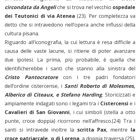
circondata da Angeli
che si trova nel vecchio
ospedale
dei Teutonici di via Atenea
(23). Per completezza va
detto che si intravedono nell’opera anche influssi della
cultura pisana.
Riguardo all’iconografia, la cui lettura è resa difficile a
causa delle vaste lacune, si ritiene di poter avanzare
due ipotesi. La prima, più probabile, è quella che
identificherebbe i santi che stanno alla sinistra del
Cristo Pantocratore
con i tre padri fondatori
dell’ordine cistercense, i
Santi Roberto di Molesmes,
Alberico di Citeaux, e Stefano Harding
.
Storicizzati e
ampiamente indagati sono i legami tra i
Cistercensi
e i
Cavalieri di San Giovanni
, i cui simboli (stella a otto
punte, croce doppia) ricorrono nell’affresco.(24) Tra i
santi si intravede inoltre la
scritta Pax
, mentre
la
croce patriarcale, o di Lorena
, a doppia traversa (25),