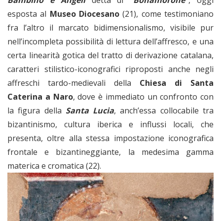
Bambino e Angeli
detta di
“Bonamorone”
, oggi
esposta al
Museo Diocesano
(21), come testimoniano
fra l’altro il marcato bidimensionalismo, visibile pur
nell’incompleta possibilità di lettura dell’affresco, e una
certa linearità gotica del tratto di derivazione catalana,
caratteri stilistico-iconografici riproposti anche negli
affreschi tardo-medievali della
Chiesa di Santa
Caterina a Naro
, dove è immediato un confronto con
la figura della
Santa Lucia
, anch’essa collocabile tra
bizantinismo, cultura iberica e influssi locali, che
presenta, oltre alla stessa impostazione iconografica
frontale e bizantineggiante, la medesima gamma
materica e cromatica (22).