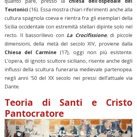
quanto pare, presso la
chiesa dell’ospedale dei
Teutonici
(16). Essa mostra chiari riferimenti anche alla
cultura spagnola coeva e rientra fra gli esemplari della
Sicilia occidentale con estremità stellari dipinte solo nel
recto. Il bassorilievo con
La Crocifissione
, di piccole
dimensioni, della metà del secolo XIV, proviene dalla
Chiesa del Carmine
(17), oggi non più esistente.
L’opera, di ignoto scultore siciliano, risente anche degli
influssi della scultura funeraria medievale partenopea.
negli anni ‘50 del XX secolo nei pressi dell’attuale via
Dante.
Teoria di Santi e Cristo
Pantocratore