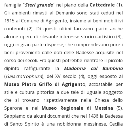
famiglia “
Steri grande
” nel piano della
Cattedrale
(1).
Gli ambienti rimasti al Demanio sono stati ceduti nel
1915 al Comune di Agrigento, insieme ai beni mobili ivi
contenuti (2). Di questi ultimi facevano parte anche
alcune opere di rilevante interesse storico-artistico (3),
oggi in gran parte disperse, che comprendevano pure i
beni provenienti dalle doti delle Badesse acquisite nel
corso dei secoli. Fra questi potrebbe rientrare il piccolo
dipinto raffigurante la
Madonna col Bambino
(
Galactotrophusa
), del XV secolo (4), oggi esposto al
Museo Pietro Griffo
di Agrigent
o, accostabile per
stile e cultura pittorica a due tele di uguale soggetto
che si trovano rispettivamente nella Chiesa dello
Sperone e nel
Museo Regionale di Messina
(5).
Sappiamo da alcuni documenti che nel 1436 la Badessa
di Santo Spirito è una nobildonna messinese, Cecilia