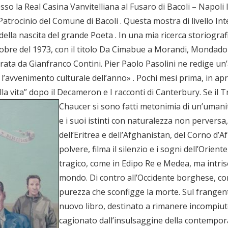
so la Real Casina Vanvitelliana al Fusaro di Bacoli – Napoli 
l Patrocinio del Comune di Bacoli . Questa mostra di livello 
della nascita del grande Poeta . In una mia ricerca storiografic
tobre del 1973, con il titolo Da Cimabue a Morandi, Mondador
urata da Gianfranco Contini. Pier Paolo Pasolini ne redige u
avvenimento culturale dell’anno» . Pochi mesi prima, in aprile,
della vita” dopo il Decameron e I racconti di Canterbury.
Se il 
Chaucer si sono fatti metonimia di un’umanità
e i suoi istinti con naturalezza non perversa,
dell’Eritrea e dell’Afghanistan, del Corno d’Afr
polvere, filma il silenzio e i sogni dell’Orie
tragico, come in Edipo Re e Medea, ma intris
mondo. Di contro all’Occidente borghese, com
purezza che sconfigge la morte. Sul frangen
nuovo libro, destinato a rimanere incompiuto
cagionato dall’insulsaggine della contempora