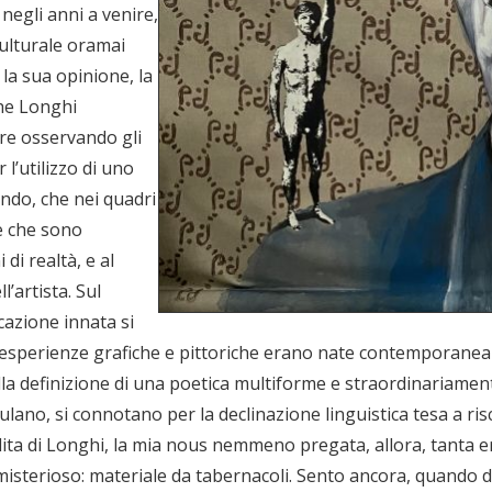
negli anni a venire,
culturale oramai
 la sua opinione, la
che Longhi
ere osservando gli
l’utilizzo di uno
ondo, che nei quadri
e che sono
di realtà, e al
’artista. Sul
cazione innata si
e esperienze grafiche e pittoriche erano nate contemporane
lla definizione di una poetica multiforme e straordinariamen
ulano, si connotano per la declinazione linguistica tesa a risca
ta di Longhi, la mia nous nemmeno pregata, allora, tanta era 
 misterioso: materiale da tabernacoli. Sento ancora, quando dip