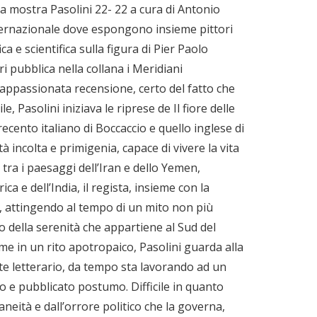
la mostra Pasolini 22- 22 a cura di Antonio
Internazionale dove espongono insieme pittori
a e scientifica sulla figura di Pier Paolo
i pubblica nella collana i Meridiani
n’appassionata recensione, certo del fatto che
 Pasolini iniziava le riprese de Il fiore delle
Trecento italiano di Boccaccio e quello inglese di
 incolta e primigenia, capace di vivere la vita
 tra i paesaggi dell’Iran e dello Yemen,
ica e dell’India, il regista, insieme con la
nte, attingendo al tempo di un mito non più
o della serenità che appartiene al Sud del
e in un rito apotropaico, Pasolini guarda alla
te letterario, da tempo sta lavorando ad un
 e pubblicato postumo. Difficile in quanto
neità e dall’orrore politico che la governa,