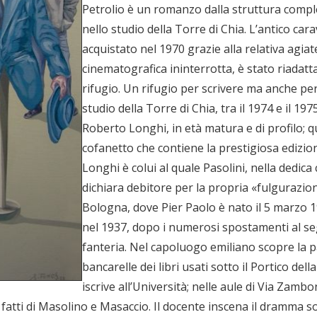
Petrolio è un romanzo dalla struttura comple
nello studio della Torre di Chia. L’antico ca
acquistato nel 1970 grazie alla relativa agia
cinematografica ininterrotta, è stato riadatt
rifugio. Un rifugio per scrivere ma anche pe
studio della Torre di Chia, tra il 1974 e il 1975
Roberto Longhi, in età matura e di profilo; qu
cofanetto che contiene la prestigiosa edizion
Longhi è colui al quale Pasolini, nella dedi
dichiara debitore per la propria «fulgurazion
Bologna, dove Pier Paolo è nato il 5 marzo 1
nel 1937, dopo i numerosi spostamenti al segu
fanteria. Nel capoluogo emiliano scopre la pas
bancarelle dei libri usati sotto il Portico dell
iscrive all’Università; nelle aule di Via Zamb
fatti di Masolino e Masaccio. Il docente inscena il dramma s