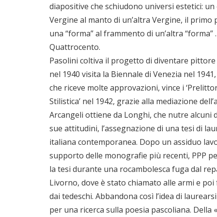
diapositive che schiudono universi estetici:
Vergine al manto di un’altra Vergine, il primo 
una “forma” al frammento di un’altra “forma” . 
Quattrocento.
Pasolini coltiva il progetto di diventare pittore 
nel 1940 visita la Biennale di Venezia nel 1941,
che riceve molte approvazioni, vince i ‘Prelittori
Stilistica’ nel 1942, grazie alla mediazione del
Arcangeli ottiene da Longhi, che nutre alcuni d
sue attitudini, l’assegnazione di una tesi di lau
italiana contemporanea. Dopo un assiduo lavo
supporto delle monografie più recenti, PPP pe
la tesi durante una rocambolesca fuga dal repa
Livorno, dove è stato chiamato alle armi e poi 
dai tedeschi. Abbandona così l’idea di laurears
per una ricerca sulla poesia pascoliana. Della