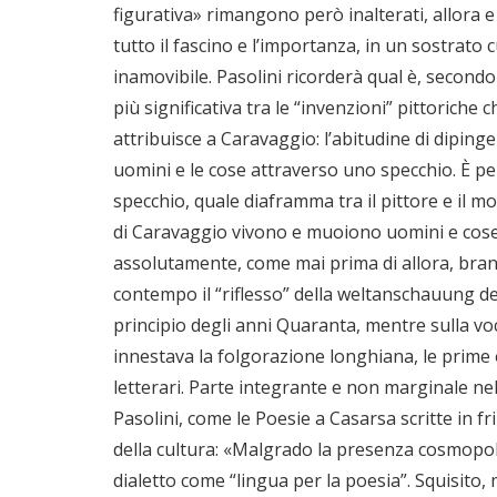
figurativa» rimangono però inalterati, allora e 
tutto il fascino e l’importanza, in un sostrato 
inamovibile. Pasolini ricorderà qual è, secondo
più significativa tra le “invenzioni” pittoriche 
attribuisce a Caravaggio: l’abitudine di diping
uomini e le cose attraverso uno specchio. È per 
specchio, quale diaframma tra il pittore e il m
di Caravaggio vivono e muoiono uomini e cos
assolutamente, come mai prima di allora, brani 
contempo il “riflesso” della weltanschauung dell
principio degli anni Quaranta, mentre sulla vo
innestava la folgorazione longhiana, le prim
letterari. Parte integrante e non marginale ne
Pasolini, come le Poesie a Casarsa scritte in fri
della cultura: «Malgrado la presenza cosmopoli
dialetto come “lingua per la poesia”. Squisito,