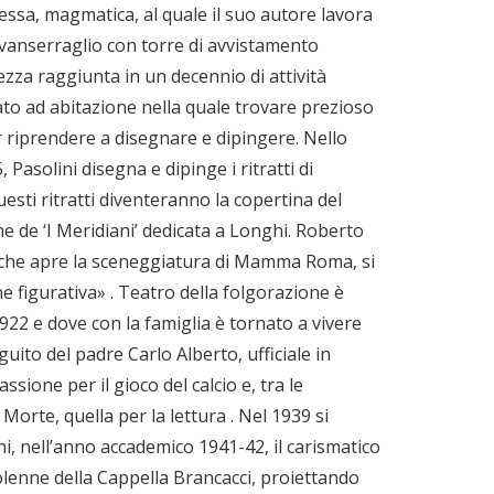
ssa, magmatica, al quale il suo autore lavora
ravanserraglio con torre di avvistamento
tezza raggiunta in un decennio di attività
ato ad abitazione nella quale trovare prezioso
r riprendere a disegnare e dipingere. Nello
, Pasolini disegna e dipinge i ritratti di
esti ritratti diventeranno la copertina del
e de ‘I Meridiani’ dedicata a Longhi. Roberto
ca che apre la sceneggiatura di Mamma Roma, si
e figurativa» . Teatro della folgorazione è
922 e dove con la famiglia è tornato a vivere
ito del padre Carlo Alberto, ufficiale in
sione per il gioco del calcio e, tra le
a Morte, quella per la lettura . Nel 1939 si
oni, nell’anno accademico 1941-42, il carismatico
olenne della Cappella Brancacci, proiettando