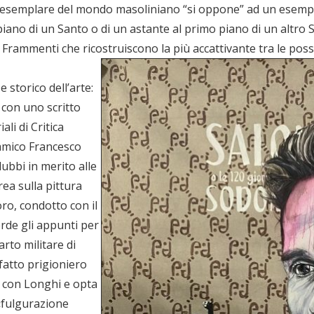
 un esemplare del mondo masoliniano “si oppone” ad un esemp
piano di un Santo o di un astante al primo piano di un altro 
Frammenti che ricostruiscono la più accattivante tra le possib
e storico dell’arte:
 con uno scritto
ali di Critica
l’amico Francesco
ubbi in merito alle
rea sulla pittura
ro, condotto con il
rde gli appunti per
rto militare di
fatto prigioniero
i con Longhi e opta
 «fulgurazione