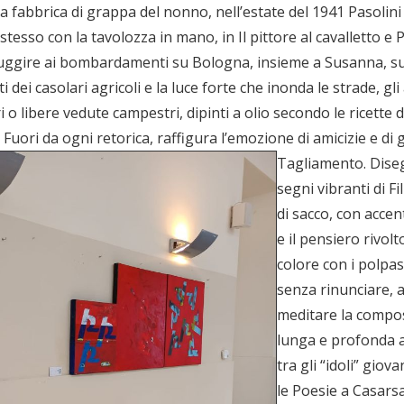
 fabbrica di grappa del nonno, nell’estate del 1941 Pasolin
é stesso con la tavolozza in mano, in Il pittore al cavalletto 
r sfuggire ai bombardamenti su Bologna, insieme a Susanna, s
ei casolari agricoli e la luce forte che inonda le strade, gli 
 libere vedute campestri, dipinti a olio secondo le ricette de
uori da ogni retorica, raffigura l’emozione di amicizie e di 
Tagliamento.
Disegna con gesti rapidi, urgenti che alludono ai segni vibranti di Filippo De Pisis. Adopera materiali come la tela di sacco, con accentuata sensibilità per la ruvidezza della materia, e il pensiero rivolto a Masaccio o ai “valori plastici” di Carrà. Dà il colore con i polpastrelli o spremendolo direttamente dal tubetto, senza rinunciare, anche per l’ascendente di Giorgio Morandi, a meditare la composizione Morandi, forse anche in virtù della lunga e profonda amicizia che lega l’artista a Roberto Longhi, è tra gli “idoli” giovanili di Pasolini. I disegni e i dipinti friulani, come le Poesie a Casarsa, originano un idioma capace di manifestare i «sentimenti più alti, i segreti del cuore» . Un idioma che talvolta si manifesta anche nella forma del componimento letterario, come nel caso dell’Autoritratto col fiore in bocca e del Narciso . Ne deriva un’indagine appassionata e un’appropriazione critica di codici estetici e stili di figurazione. Pasolini ritiene che l’arte del XX secolo ha spodestato la bellezza per conoscere la verità; e la verità si è rivelata scomoda, mettendo a nudo la fragilità della condizione umana. Sa che un’o