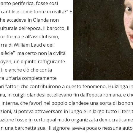
anto periferica, fosse così
ntile e come fonte di civiltà?” E
che accadeva in Olanda non
turale dell’epoca, il barocco, il
oriforma e all’assolutismo,
erra di William Laud e dei
 siècle” ma certo non la civiltà
Goyen, un dipinto raffigurante
st, e anche ciò che conta
ira un’aria completamente
ari fattori che contribuirono a questo fenomeno, Huizinga ind
a, in cui gli olandesi eccellevano fin dall’epoca romana, e c
interna, che favorì nel popolo olandese una sorta di isonomi
azioni, si poteva attraversare in lungo e in largo tutto il ter
lazione fosse in certo qual modo organizzata democraticame
 una barchetta sua. Il signore aveva poca o nessuna autorit