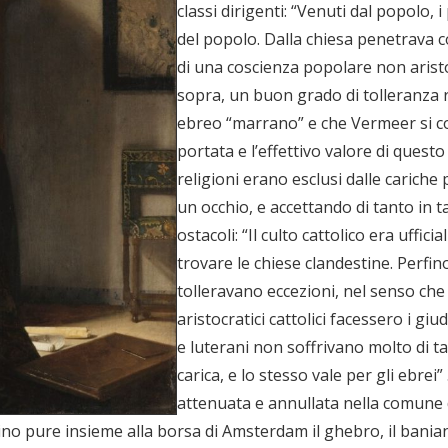
classi dirigenti: “Venuti dal popolo, 
del popolo. Dalla chiesa penetrava c
di una coscienza popolare non aristo
sopra, un buon grado di tolleranza 
ebreo “marrano” e che Vermeer si con
portata e l’effettivo valore di questo 
religioni erano esclusi dalle carich
un occhio, e accettando di tanto in t
ostacoli: “Il culto cattolico era uff
trovare le chiese clandestine. Perfino 
tolleravano eccezioni, nel senso che
aristocratici cattolici facessero i giud
e luterani non soffrivano molto di 
carica, e lo stesso vale per gli ebrei
attenuata e annullata nella comune 
hino pure insieme alla borsa di Amsterdam il ghebro, il baniano