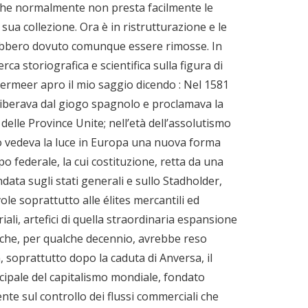
he normalmente non presta facilmente le
 sua collezione. Ora è in ristrutturazione e le
bbero dovuto comunque essere rimosse. In
rca storiografica e scientifica sulla figura di
ermeer apro il mio saggio dicendo : Nel 1581
 liberava dal giogo spagnolo e proclamava la
delle Province Unite; nell’età dell’assolutismo
 vedeva la luce in Europa una nuova forma
ipo federale, la cui costituzione, retta da una
ndata sugli stati generali e sullo Stadholder,
ole soprattutto alle élites mercantili ed
iali, artefici di quella straordinaria espansione
che, per qualche decennio, avrebbe reso
soprattutto dopo la caduta di Anversa, il
cipale del capitalismo mondiale, fondato
nte sul controllo dei flussi commerciali che