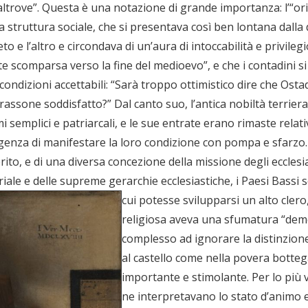
trove”. Questa è una notazione di grande importanza: l’“oriz
a struttura sociale, che si presentava così ben lontana dalla di
 e l’altro e circondava di un’aura di intoccabilità e privilegio
e scomparsa verso la fine del medioevo”, e che i contadini si
a condizioni accettabili: “Sarà troppo ottimistico dire che Ost
sone soddisfatto?” Dal canto suo, l’antica nobiltà terriera, 
i semplici e patriarcali, e le sue entrate erano rimaste rela
enza di manifestare la loro condizione con pompa e sfarzo. U
ito, e di una diversa concezione della missione degli ecclesiast
periale e delle supreme gerarchie ecclesiastiche, i Paesi Bass
cui potesse svilupparsi un alto clero
religiosa aveva una sfumatura “democr
complesso ad ignorare la distinzione
al castello come nella povera botte
importante e stimolante. Per lo più 
ne interpretavano lo stato d’animo e