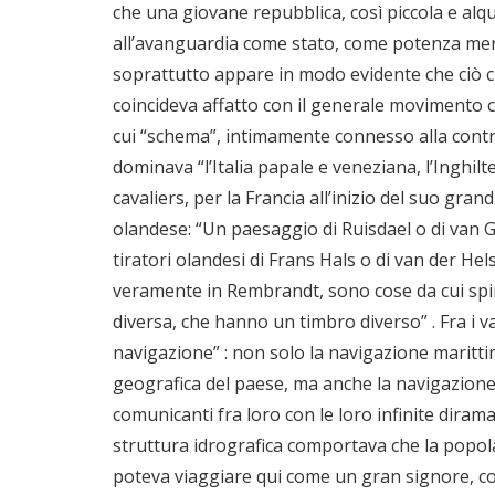
che una giovane repubblica, così piccola e alqu
all’avanguardia come stato, come potenza merca
soprattutto appare in modo evidente che ciò 
coincideva affatto con il generale movimento cul
cui “schema”, intimamente connesso alla contr
dominava “l’Italia papale e veneziana, l’Inghilt
cavaliers, per la Francia all’inizio del suo grand
olandese: “Un paesaggio di Ruisdael o di van 
tiratori olandesi di Frans Hals o di van der Hel
veramente in Rembrandt, sono cose da cui sp
diversa, che hanno un timbro diverso” . Fra i v
navigazione” : non solo la navigazione marittim
geografica del paese, ma anche la navigazione 
comunicanti fra loro con le loro infinite diram
struttura idrografica comportava che la popo
poteva viaggiare qui come un gran signore, con