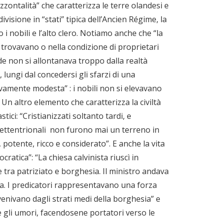
zontalità” che caratterizza le terre olandesi e
visione in “stati” tipica dell’Ancien Régime, la
 i nobili e l’alto clero. Notiamo anche che “la
 trovavano o nella condizione di proprietari
ade non si allontanava troppo dalla realtà
lungi dal concedersi gli sfarzi di una
tivamente modesta” : i nobili non si elevavano
n altro elemento che caratterizza la civiltà
ici: “Cristianizzati soltanto tardi, e
i settentrionali non furono mai un terreno in
, potente, ricco e considerato”.
E anche la vita
atica”: “La chiesa calvinista riuscì in
 tra patriziato e borghesia. Il ministro andava
ga. I predicatori rappresentavano una forza
venivano dagli strati medi della borghesia” e
 gli umori, facendosene portatori verso le