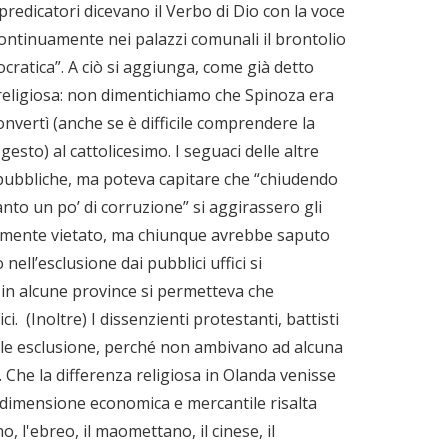
i predicatori dicevano il Verbo di Dio con la voce
ontinuamente nei palazzi comunali il brontolio
cratica”. A ciò si aggiunga, come già detto
religiosa: non dimentichiamo che Spinoza era
vertì (anche se è difficile comprendere la
gesto) al cattolicesimo. I seguaci delle altre
e pubbliche, ma poteva capitare che “chiudendo
anto un po’ di corruzione” si aggirassero gli
icialmente vietato, ma chiunque avrebbe saputo
nell’esclusione dai pubblici uffici si
 in alcune province si permetteva che
ici. (Inoltre) I dissenzienti protestanti, battisti
tale esclusione, perché non ambivano ad alcuna
” . Che la differenza religiosa in Olanda venisse
dimensione economica e mercantile risalta
, l'ebreo, il maomettano, il cinese, il