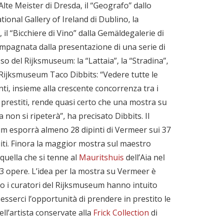
Alte Meister di Dresda, il “Geografo” dallo
ional Gallery of Ireland di Dublino, la
 il “Bicchiere di Vino” dalla Gemäldegalerie di
ompagnata dalla presentazione di una serie di
o del Rijksmuseum: la “Lattaia”, la “Stradina”,
 Rijksmuseum Taco Dibbits: “Vedere tutte le
inti, insieme alla crescente concorrenza tra i
 prestiti, rende quasi certo che una mostra su
 non si ripeterà”, ha precisato Dibbits. Il
m esporrà almeno 28 dipinti di Vermeer sui 37
uiti. Finora la maggior mostra sul maestro
quella che si tenne al
Mauritshuis
dell’Aia nel
3 opere. L’idea per la mostra su Vermeer è
o i curatori del Rijksmuseum hanno intuito
esserci l’opportunità di prendere in prestito le
ell’artista conservate alla
Frick Collection
di