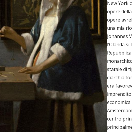
New York c
opere della
opere avre
una mia rice
Johannes V
l’Olanda si
Repubblica 
monarchico
statale di t
diarchia fo
era favorev
imprenditor
economica 
Amsterdam, 
centro prin
principalme