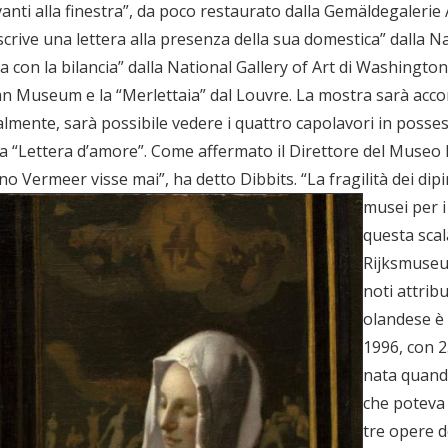
anti alla finestra”, da poco restaurato dalla Gemäldegalerie 
rive una lettera alla presenza della sua domestica” dalla Nat
a con la bilancia” dalla National Gallery of Art di Washington,
itan Museum e la “Merlettaia” dal Louvre. La mostra sarà acc
almente, sarà possibile vedere i quattro capolavori in possess
 la “Lettera d’amore”. Come affermato il Direttore del Museo
 Vermeer visse mai”, ha detto Dibbits.
“La fragilità dei dip
musei per i
questa scala
Rijksmuseu
noti attrib
olandese è 
1996, con 2
nata quand
che poteva 
tre opere d