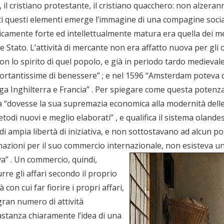
 il cristiano protestante, il cristiano quacchero: non alzerann
tti questi elementi emerge l’immagine di una compagine soci
icamente forte ed intellettualmente matura era quella dei me
ne Stato. L’attività di mercante non era affatto nuova per gli 
lo spirito di quel popolo, e già in periodo tardo medievale “
ortantissime di benessere” ; e nel 1596 “Amsterdam poteva d
ga Inghilterra e Francia” . Per spiegare come questa potenza
da “dovesse la sua supremazia economica alla modernità delle
 metodi nuovi e meglio elaborati” , e qualifica il sistema ola
di ampia libertà di iniziativa, e non sottostavano ad alcun po
re nazioni per il suo commercio internazionale, non esisteva 
va” .
Un commercio, quindi,
urre gli affari secondo il proprio
on cui far fiorire i propri affari,
gran numero di attività
astanza chiaramente l’idea di una