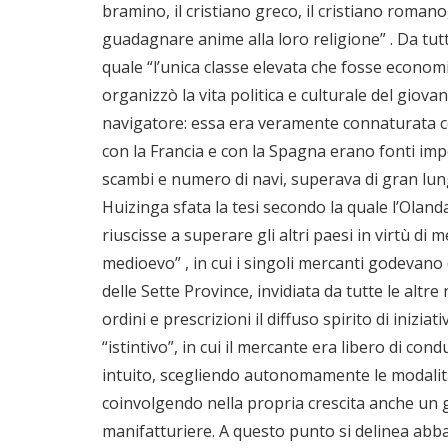
bramino, il cristiano greco, il cristiano romano,
guadagnare anime alla loro religione” . Da tu
quale “l’unica classe elevata che fosse econom
organizzò la vita politica e culturale del giova
navigatore: essa era veramente connaturata con 
con la Francia e con la Spagna erano fonti imp
scambi e numero di navi, superava di gran lun
Huizinga sfata la tesi secondo la quale l’Olan
riuscisse a superare gli altri paesi in virtù di
medioevo” , in cui i singoli mercanti godevano 
delle Sette Province, invidiata da tutte le alt
ordini e prescrizioni il diffuso spirito di iniziati
“istintivo”, in cui il mercante era libero di cond
intuito, scegliendo autonomamente le modalità c
coinvolgendo nella propria crescita anche un 
manifatturiere. A questo punto si delinea abb