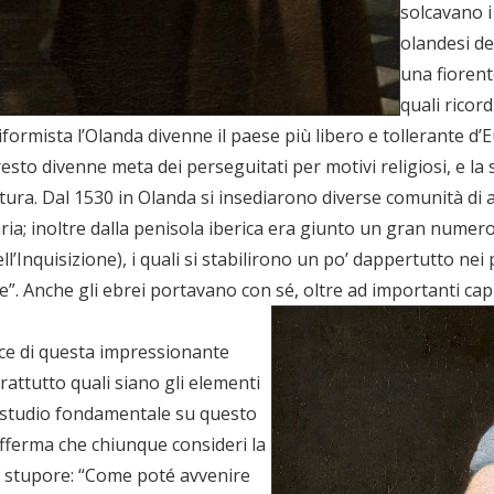
solcavano i
olandesi de
una fiorent
quali rico
formista l’Olanda divenne il paese più libero e tollerante d’E
resto divenne meta dei perseguitati per motivi religiosi, e l
ultura. Dal 1530 in Olanda si insediarono diverse comunità di a
ncaria; inoltre dalla penisola iberica era giunto un gran numero
dell’Inquisizione), i quali si stabilirono un po’ dappertutto 
 Anche gli ebrei portavano con sé, oltre ad importanti capi
dice di questa impressionante
prattutto quali siano gli elementi
 studio fondamentale su questo
afferma che chiunque consideri la
da stupore: “Come poté avvenire