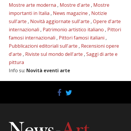
Mostre arte moderna
,
Mostre d'arte
,
Mostre
importanti in Italia
,
News magazine
,
Notizie
sull'arte
,
Novità aggiornate sull'arte
,
Opere d'arte
internazionali
,
Patrimonio artistico italiano
,
Pittori
famosi internazionali
,
Pittori famosi italiani
,
Pubblicazioni editoriali sull'arte
,
Recensioni opere
d'arte
,
Riviste sul mondo dell'arte
,
Saggi di arte e
pittura
Info su
:
Novità eventi arte