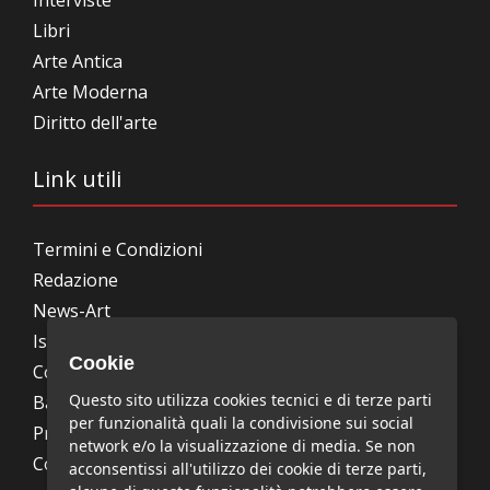
Interviste
Libri
Arte Antica
Arte Moderna
Diritto dell'arte
Link utili
Termini e Condizioni
Redazione
News-Art
Iscrizione alla newsletter
Cookie
Collabora con noi
Questo sito utilizza cookies tecnici e di terze parti
Bandi, concorsi, premi
per funzionalità quali la condivisione sui social
Privacy Policy
network e/o la visualizzazione di media. Se non
Cookie Policy
acconsentissi all'utilizzo dei cookie di terze parti,