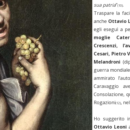
sua patria
”
.
(10)
Traspare la faci
anche
Ottavio 
egli eseguì a p
moglie Cater
Crescenzi, l’
Cesari, Pietro V
Melandroni
(dip
guerra mondiale,
ammirato l’auto
Caravaggio ave
Consolazione, q
Rogazioni
, ne
(12)
Ho suggerito i
Ottavio Leoni
a