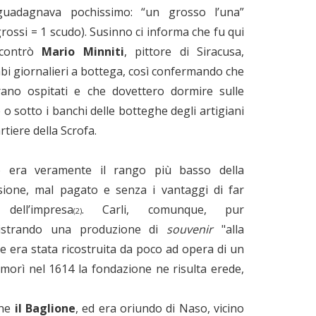
guadagnava pochissimo: “un grosso l’una”
grossi = 1 scudo). Susinno ci informa che fu qui
ncontrò
Mario Minniti
, pittore di Siracusa,
i giornalieri a bottega, così confermando che
ano ospitati e che dovettero dormire sulle
o sotto i banchi delle botteghe degli artigiani
rtiere della Scrofa.
 era veramente il rango più basso della
sione, mal pagato e senza i vantaggi di far
dell’impresa
. Carli, comunque, pur
(2)
istrando una produzione di
souvenir
"alla
he era stata ricostruita da poco ad opera di un
o morì nel 1614 la fondazione ne risulta erede,
one
il Baglione
, ed era oriundo di Naso, vicino