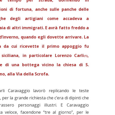
che tempo per strada, dormendo in
ioni di fortuna, anche sulle panche delle
ghe degli artigiani come accadeva a
aia di altri immigrati. E avrà fatto freddo a
’inverno, quando egli dovette arrivare. La
a da cui ricevette il primo appoggio fu
 siciliana, in particolare Lorenzo Carli
,
(1)
re di una bottega vicino la chiesa di S.
o, alla Via della Scrofa.
rli Caravaggio lavorò replicando le teste
e, per la grande richiesta che c’era di dipinti che
urassero personaggi illustri. E Caravaggio
va veloce, facendone “tre al giorno”, per le