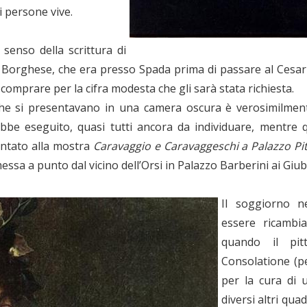
di persone vive.
 senso della scrittura di
Borghese, che era presso Spada prima di passare al Cesari,
omprare per la cifra modesta che gli sarà stata richiesta.
e che si presentavano in una camera oscura è verosimilm
avrebbe eseguito, quasi tutti ancora da individuare, mentr
sentato alla mostra
Caravaggio e Caravaggeschi a Palazzo Pit
ssa a punto dal vicino dell’Orsi in Palazzo Barberini ai Giu
Il soggiorno ne
essere ricambia
quando il pitt
Consolatione (p
per la cura di u
diversi altri quad