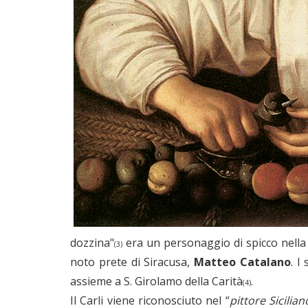
dozzina"
era un personaggio di spicco nella c
(3)
noto prete di Siracusa,
Matteo Catalano
. I
assieme a S. Girolamo della Carità
.
(4)
Il Carli viene riconosciuto nel “
pittore Sicili