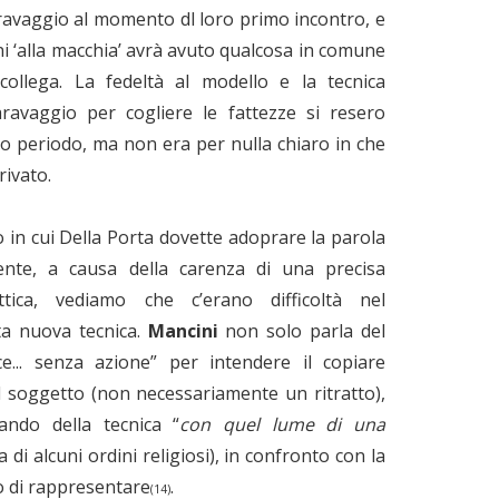
aravaggio al momento dl loro primo incontro, e
oni ‘alla macchia’ avrà avuto qualcosa in comune
collega. La fedeltà al modello e la tecnica
ravaggio per cogliere le fattezze si resero
to periodo, ma non era per nulla chiaro in che
rivato.
 in cui Della Porta dovette adoprare la parola
lente, a causa della carenza di una precisa
ttica, vediamo che c’erano difficoltà nel
ta nuova tecnica.
Mancini
non solo parla del
ice... senza azione” per intendere il copiare
l soggetto (non necessariamente un ritratto),
ando della tecnica “
con quel lume di una
 di alcuni ordini religiosi), in confronto con la
do di rappresentare
.
(14)