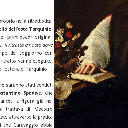
roprio nella ritrattistica,
llo dell’oste Tarquinio
,
e i primi quadri originali
e "
il ritratto d’hoste dove
empo del soggiorno con
 ritratto venne eseguito
l’osteria di Tarquinio.
ne saranno stati venduti
ostantino Spada
, che
(6)
ancesi e figura già nel
i trattava di ‘Maestro
ato attraverso la pratica
tri che Caravaggio abbia