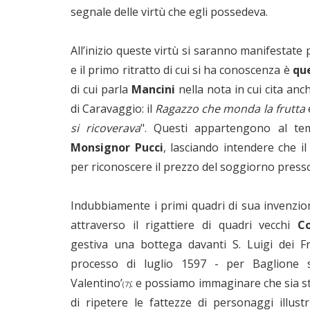
segnale delle virtù che egli possedeva.
All’inizio queste virtù si saranno manifestate p
e il primo ritratto di cui si ha conoscenza è
que
di cui parla
Mancini
nella nota in cui cita anch
di Caravaggio: il
Ragazzo che monda la frutta
si ricoverava
". Questi appartengono al t
Monsignor Pucci
, lasciando intendere che il
per riconoscere il prezzo del soggiorno presso 
Indubbiamente i primi quadri di sua invenzio
attraverso il rigattiere di quadri vecchi
C
gestiva una bottega davanti S. Luigi dei Fr
processo di luglio 1597 - per Baglione s
Valentino’
: e possiamo immaginare che sia st
(7)
di ripetere le fattezze di personaggi illus