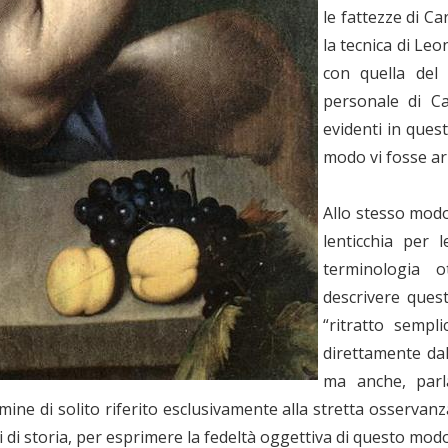
le fattezze di C
la tecnica di Le
con quella del 
personale di Ca
evidenti in ques
modo vi fosse ar
Allo stesso modo
lenticchia per 
terminologia o
descrivere ques
“ritratto sempl
direttamente da
ma anche, parl
rmine di solito riferito esclusivamente alla stretta osservanza
i di storia, per esprimere la fedeltà oggettiva di questo mo