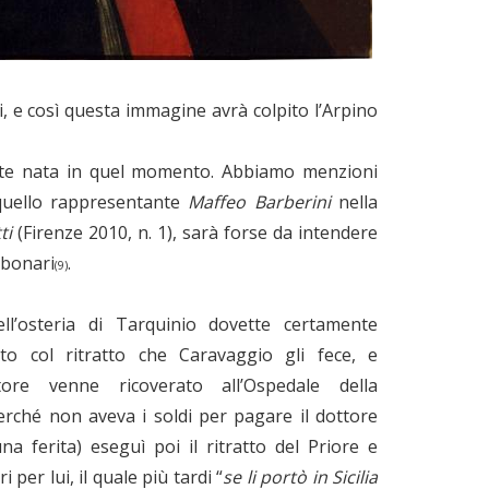
 e così questa immagine avrà colpito l’Arpino
ente nata in quel momento. Abbiamo menzioni
e quello rappresentante
Maffeo Barberini
nella
ti
(Firenze 2010, n. 1), sarà forse da intendere
bbonari
.
(9)
ll’osteria di Tarquinio dovette certamente
to col ritratto che Caravaggio gli fece, e
ore venne ricoverato all’Ospedale della
erché non aveva i soldi per pagare il dottore
na ferita) eseguì poi il ritratto del Priore e
ri per lui, il quale più tardi “
se li portò in Sicilia