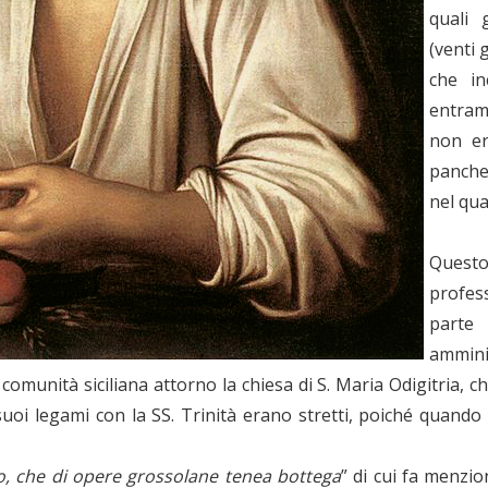
quali 
(venti 
che i
entramb
non er
panche 
nel qua
Questo
profes
parte 
ammin
omunità siciliana attorno la chiesa di S. Maria Odigitria, c
 suoi legami con la SS. Trinità erano stretti, poiché quand
ano, che di opere grossolane tenea bottega
” di cui fa menzi