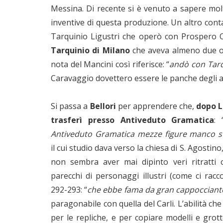
Messina. Di recente si è venuto a sapere molt
inventive di questa produzione. Un altro cont
Tarquinio Ligustri che operò con Prospero Or
Tarquinio di Milano
che aveva almeno due oste
nota del Mancini così riferisce: “
andò con Tarq
Caravaggio dovettero essere le panche degli ar
Si passa a
Bellori
per apprendere che,
dopo Lo
trasferì presso Antiveduto Gramatica
: 
Antiveduto Gramatica mezze figure manco s
il cui studio dava verso la chiesa di S. Agostino
non sembra aver mai dipinto veri ritratti o
parecchi di personaggi illustri (come ci racc
292-293: “
che ebbe fama da gran cappocciant
paragonabile con quella del Carli. L’abilità c
per le repliche, e per copiare modelli e grot