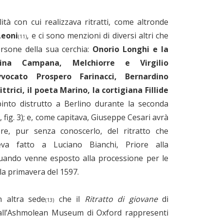
lità con cui realizzava ritratti, come altronde
Leoni
, e ci sono menzioni di diversi altri che
(11)
ersone della sua cerchia:
Onorio Longhi e la
ina Campana, Melchiorre e Virgilio
avvocato Prospero Farinacci, Bernardino
ittrici, il poeta Marino, la cortigiana Fillide
into distrutto a Berlino durante la seconda
 fig. 3); e, come capitava, Giuseppe Cesari avrà
re, pur senza conoscerlo, del ritratto che
va fatto a Luciano Bianchi, Priore alla
uando venne esposto alla processione per le
lla primavera del 1597.
n altra sede
che il
Ritratto di giovane
di
(13)
ll’Ashmolean Museum di Oxford rappresenti