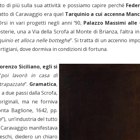
o di più sulla sua attività: e possiamo capire perché
Feder
atto di Caravaggio era quel
Tarquinio a cui accenna Manci
si in vari progetti negli anni ’90,
Palazzo Massimi alle
rie, una a Via della Scrofa al Monte di Brianza, l’altra in
uinio et alloca nelle botteghe
”. Si tratta di un accenno imp
tigiani, dove dormiva in condizioni di fortuna.
renzo Siciliano, egli si
“
poi lavorò in casa di
trapazzate
”.
Gramatica
,
, a due passi dalla Scrofa,
riginali, ma ne forniva
onta Baglione, 1642, pp.
e
”), un’industria del tutto
he Caravaggio manifestava
teschi, diedero un chiaro