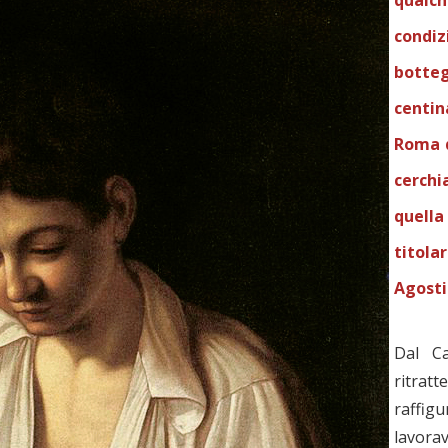
qual
condiz
botte
centin
Roma d
cerchi
quella
titola
Agostin
Dal Ca
ritratt
raffig
lavora